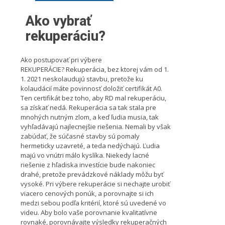
Ako vybrať
rekuperáciu?
Ako postupovať pri výbere
REKUPERÁCIE? Rekuperácia, bez ktorej vám od 1.
1. 2021 neskolaudujú stavbu, pretože ku
kolaudácií máte povinnosť doložiť certifikát A0.
Ten certifikát bez toho, aby RD mal rekuperáciu,
sa získať nedá. Rekuperácia sa tak stala pre
mnohých nutným zlom, a keď ľudia musia, tak
vyhľadávajú najlecnejšie riešenia. Nemali by však
zabúdať, že súčasné stavby sú pomaly
hermeticky uzavreté, a teda nedýchajú. Ľudia
majú vo vnútri málo kyslíka. Niekedy lacné
riešenie z hľadiska investície bude nakoniec
drahé, pretože prevádzkové náklady môžu byť
vysoké. Pri výbere rekuperácie si nechajte urobiť
viacero cenových ponúk, a porovnajte si ich
medzi sebou podľa kritérií, ktoré sú uvedené vo
videu. Aby bolo vaše porovnanie kvalitatívne
rovnaké, porovnávajte výsledky rekuperačných