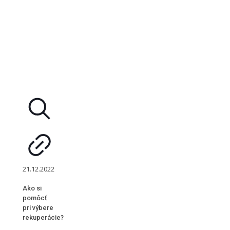
21.12.2022
Ako si
pomôcť
pri výbere
rekuperácie?