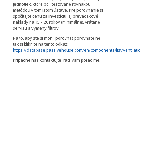
jednotiek, ktoré boli testované rovnakou
metódou v tom istom ústave. Pre porovnanie si
spočítajte cenu za investíciu, aj prevádzkové
náklady na 15 – 20 rokov (minimálne), vrátane
servisu a výmeny filtrov.
Na to, aby ste si mohli porovnať porovnateľné,
tak si kliknite na tento odkaz:
https://database.passivehouse.com/en/components/list/ventilatio
Prípadne nás kontaktujte, radi vám poradíme.