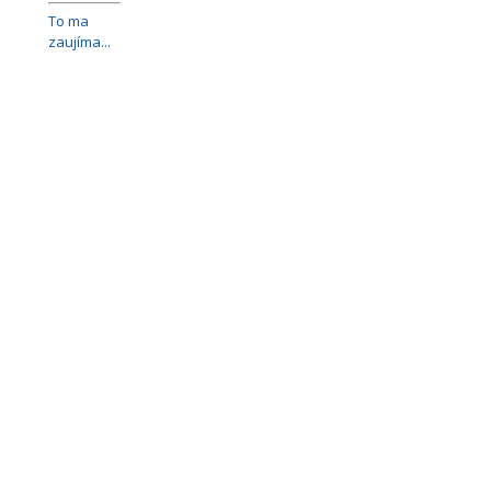
To ma
zaujíma...