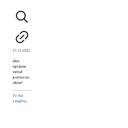
21.12.2022
Ako
správne
vetrať
pomocou
okna?
To ma
zaujíma...