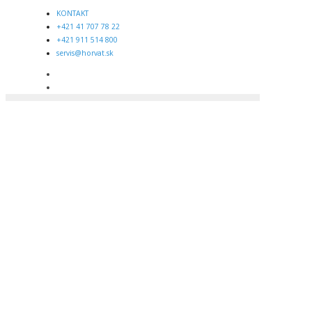
KONTAKT
+421 41 707 78 22
+421 911 514 800
servis@horvat.sk