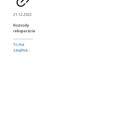
21.12.2022
Rozvody
rekuperácie
To ma
zaujíma...