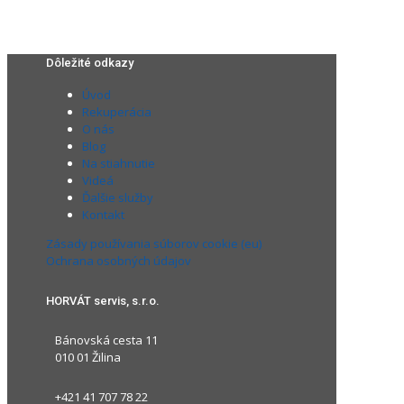
Dôležité odkazy
Úvod
Rekuperácia
O nás
Blog
Na stiahnutie
Videá
Ďalšie služby
Kontakt
Zásady používania súborov cookie (eu)
Ochrana osobných údajov
HORVÁT servis, s.r.o.
Bánovská cesta 11
010 01 Žilina
+421 41 707 78 22