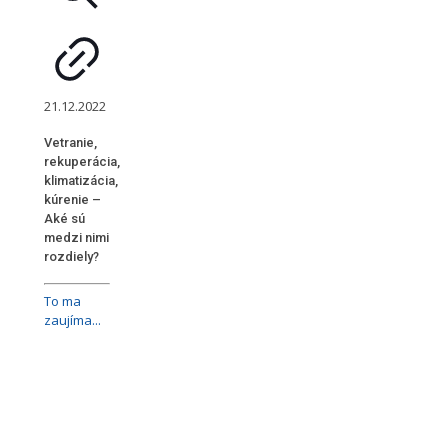
21.12.2022
Vetranie,
rekuperácia,
klimatizácia,
kúrenie –
Aké sú
medzi nimi
rozdiely?
To ma
zaujíma...