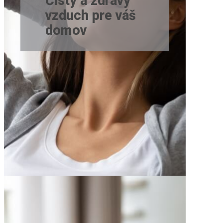
Čistý a zdravý
vzduch pre váš
domov