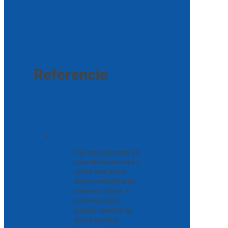
Referencie
Dali sme si poradiť od
pána Miloša Horváta a
urobili sme dobre.
Máme v interiéri stále
príjemný vzduch. A
počas noci je to
paráda, konečne sa
dobre vyspíme.