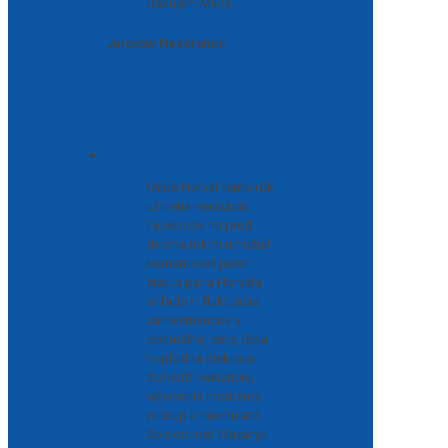
Ďakujem Miloš.
Jaroslav Nekoranec
Miloš Horvát tento rok
už tretia realizácia.
Facebook mi pred
dvoma rokmi umožnil
komentovať jeden
status pána Horváta
ohľadom fluktuácia
zamestnancov a
optimálnej ceny. Bola
to plodná diskusia.
Spôsob realizácie,
vybavenie monterov,
prístup k návrhu atď.
Spoločnosť Masaryk