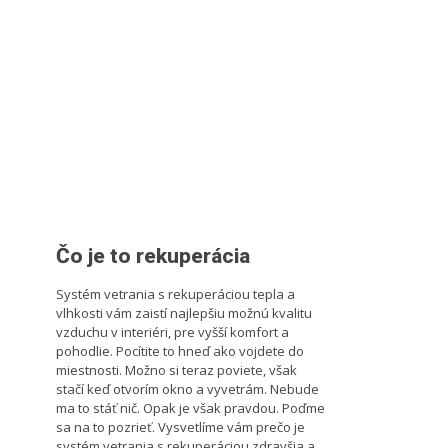
Čo je to rekuperácia
Systém vetrania s rekuperáciou tepla a
vlhkosti vám zaistí najlepšiu možnú kvalitu
vzduchu v interiéri, pre vyšší komfort a
pohodlie. Pocítite to hneď ako vojdete do
miestnosti. Možno si teraz poviete, však
stačí keď otvorím okno a vyvetrám. Nebude
ma to stáť nič. Opak je však pravdou. Poďme
sa na to pozrieť. Vysvetlíme vám prečo je
systém vetrania s rekuperáciou zdravšia a