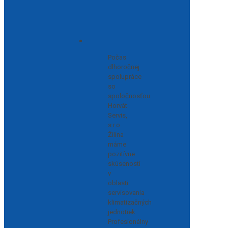
Počas
dlhoročnej
spolupráce
so
spoločnosťou
Horvát
Servis,
s.r.o.
Žilina
máme
pozitívne
skúsenosti
v
oblasti
servisovania
klimatizačných
jednotiek.
Profesionálny