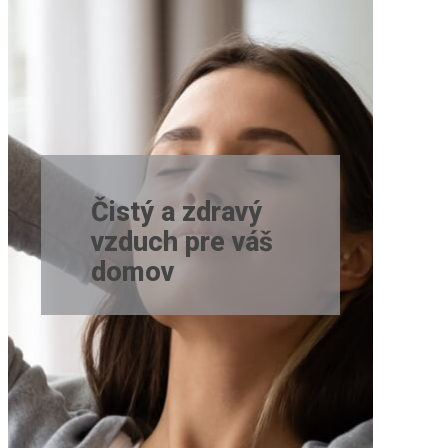
Čistý a zdravý
vzduch pre váš
domov