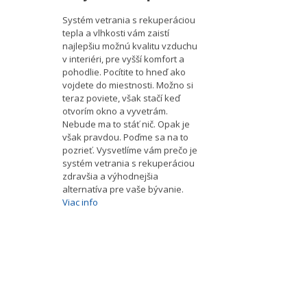
Systém vetrania s rekuperáciou
tepla a vlhkosti vám zaistí
najlepšiu možnú kvalitu vzduchu
v interiéri, pre vyšší komfort a
pohodlie. Pocítite to hneď ako
vojdete do miestnosti. Možno si
teraz poviete, však stačí keď
otvorím okno a vyvetrám.
Nebude ma to stáť nič. Opak je
však pravdou. Poďme sa na to
pozrieť. Vysvetlíme vám prečo je
systém vetrania s rekuperáciou
zdravšia a výhodnejšia
alternatíva pre vaše bývanie.
Viac info