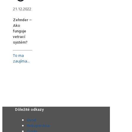
21.12.2022
Zehnder –
Ako
funguje
vetrací
systém?
To ma
zaujíma...
Dôležité odkazy
Úvod
Rekuperácia
O nás