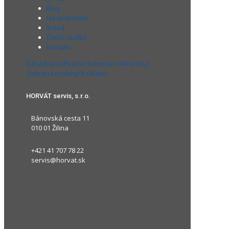
Blog
Na stiahnutie
Videá
Ďalšie služby
Kontakt
Zásady používania súborov cookie (eu)
Ochrana osobných údajov
HORVÁT servis, s.r.o.
Bánovská cesta 11
010 01 Žilina
+421 41 707 78 22
servis@horvat.sk