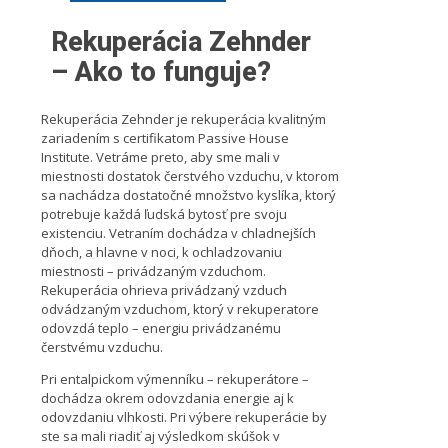
Rekuperácia Zehnder
– Ako to funguje?
Rekuperácia Zehnder je rekuperácia kvalitným
zariadením s certifikatom Passive House
Institute. Vetráme preto, aby sme mali v
miestnosti dostatok čerstvého vzduchu, v ktorom
sa nachádza dostatočné množstvo kyslíka, ktorý
potrebuje každá ľudská bytosť pre svoju
existenciu. Vetraním dochádza v chladnejších
dňoch, a hlavne v noci, k ochladzovaniu
miestnosti – privádzaným vzduchom.
Rekuperácia ohrieva privádzaný vzduch
odvádzaným vzduchom, ktorý v rekuperatore
odovzdá teplo – energiu privádzanému
čerstvému vzduchu.
Pri entalpickom výmenníku – rekuperátore –
dochádza okrem odovzdania energie aj k
odovzdaniu vlhkosti. Pri výbere rekuperácie by
ste sa mali riadiť aj výsledkom skúšok v