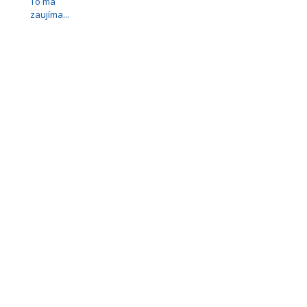
To ma
zaujíma...