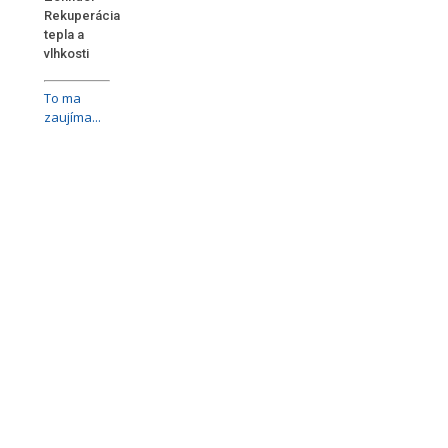
Rekuperácia
tepla a
vlhkosti
To ma
zaujíma...