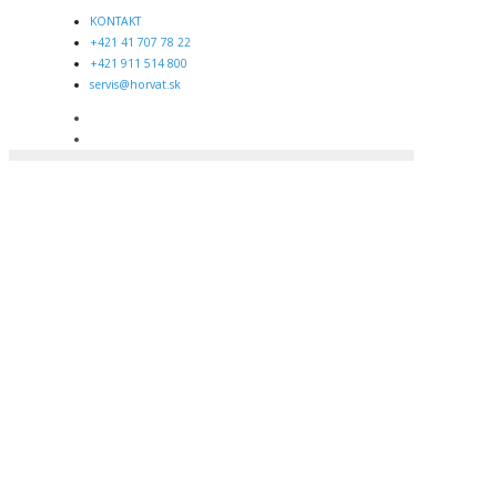
KONTAKT
+421 41 707 78 22
+421 911 514 800
servis@horvat.sk