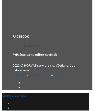
FACEBOOK
Horvát Servis
Prihláste sa na odber noviniek
2022 © HORVÁT servis, s.r.o. Všetky práva
vyhradené.
BugesWeb
-
WordPress weby
a
eshopy
Cenová ponuka