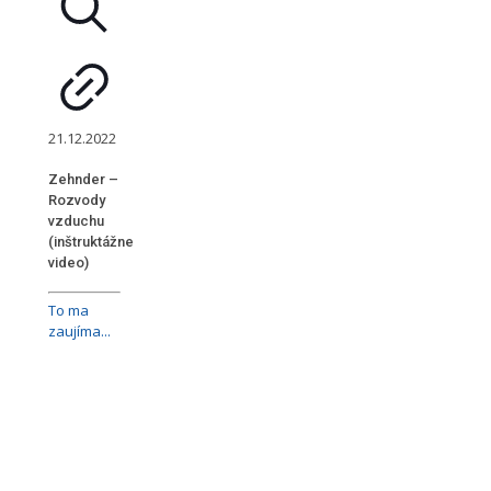
21.12.2022
Zehnder –
Rozvody
vzduchu
(inštruktážne
video)
To ma
zaujíma...